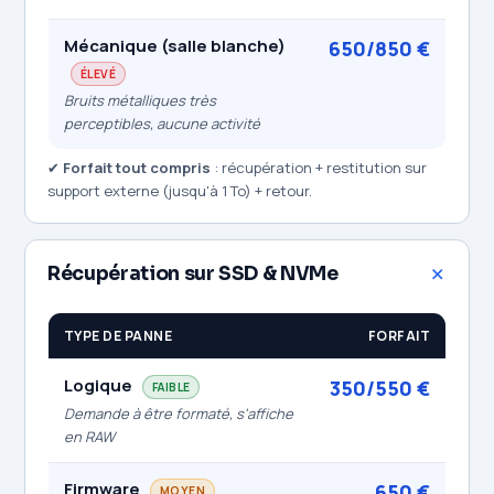
Mécanique (salle blanche)
650/850 €
ÉLEVÉ
Bruits métalliques très
perceptibles, aucune activité
✔
Forfait tout compris
: récupération + restitution sur
support externe (jusqu'à 1 To) + retour.
Récupération sur SSD & NVMe
TYPE DE PANNE
FORFAIT
Logique
350/550 €
FAIBLE
Demande à être formaté, s'affiche
en RAW
Firmware
650 €
MOYEN