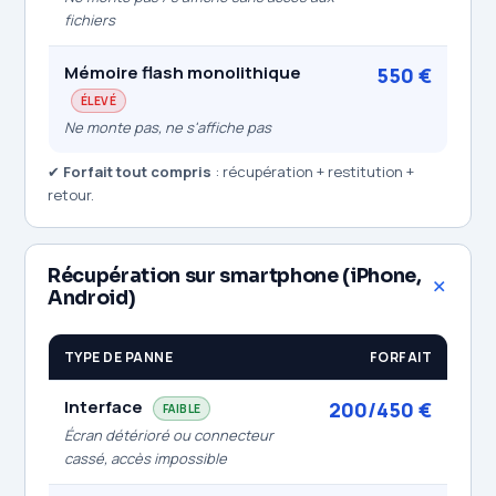
fichiers
Mémoire flash monolithique
550 €
ÉLEVÉ
Ne monte pas, ne s'affiche pas
✔
Forfait tout compris
: récupération + restitution +
retour.
Récupération sur smartphone (iPhone,
Android)
TYPE DE PANNE
FORFAIT
Interface
200/450 €
FAIBLE
Écran détérioré ou connecteur
cassé, accès impossible