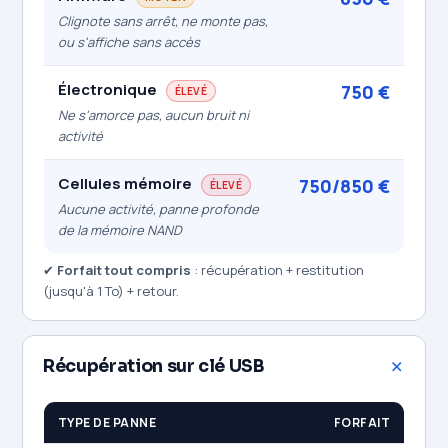
Clignote sans arrêt, ne monte pas,
ou s'affiche sans accès
Électronique
750 €
ÉLEVÉ
Ne s'amorce pas, aucun bruit ni
activité
Cellules mémoire
750/850 €
ÉLEVÉ
Aucune activité, panne profonde
de la mémoire NAND
✔
Forfait tout compris
: récupération + restitution
(jusqu'à 1 To) + retour.
Récupération sur clé USB
TYPE DE PANNE
FORFAIT