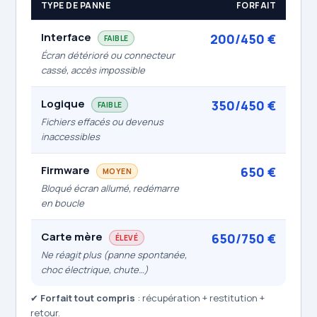
TYPE DE PANNE
FORFAIT
Interface
200/450 €
FAIBLE
Écran détérioré ou connecteur
cassé, accès impossible
Logique
350/450 €
FAIBLE
Fichiers effacés ou devenus
inaccessibles
Firmware
650 €
MOYEN
Bloqué écran allumé, redémarre
en boucle
Carte mère
650/750 €
ÉLEVÉ
Ne réagit plus (panne spontanée,
choc électrique, chute…)
✔
Forfait tout compris
: récupération + restitution +
retour.