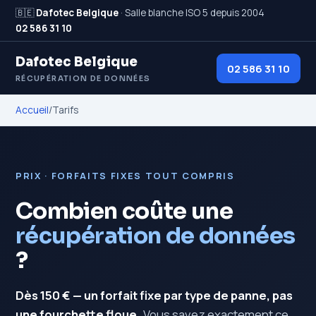
🇧🇪
Dafotec Belgique
· Salle blanche ISO 5 depuis 2004
02 586 31 10
Dafotec Belgique
02 586 31 10
RÉCUPÉRATION DE DONNÉES
Accueil
/
Tarifs
PRIX · FORFAITS FIXES TOUT COMPRIS
Combien coûte une
récupération de données
?
Dès 150 € — un forfait fixe par type de panne, pas
une fourchette floue.
Vous savez exactement ce