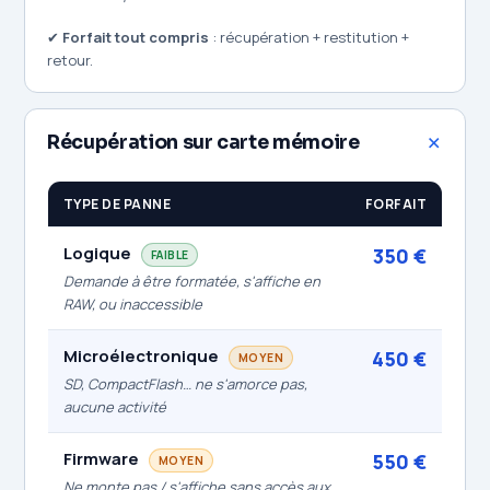
✔
Forfait tout compris
: récupération + restitution +
retour.
Récupération sur carte mémoire
TYPE DE PANNE
FORFAIT
Logique
350 €
FAIBLE
Demande à être formatée, s'affiche en
RAW, ou inaccessible
Microélectronique
450 €
MOYEN
SD, CompactFlash… ne s'amorce pas,
aucune activité
Firmware
550 €
MOYEN
Ne monte pas / s'affiche sans accès aux