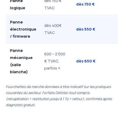
Panne
dès 150 €
dès 150 €
logique
TVAC
Panne
dès 400€
électronique
dès 550 €
TVAC
/ firmware
Panne
600 – 2 500
mécanique
€ TVAC,
dès 650 €
(salle
parfois +
blanche)
Fourchettes de marché données à titre indicatif sur les pratiques
courantes du secteur. Forfaits Dafotec tout compris
(récupération + restitution jusqu'à 1 To + retour), confirmés après
diagnostic gratuit.