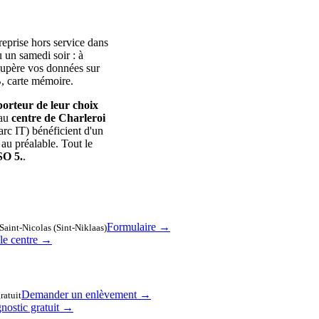
eprise hors service dans
 un samedi soir : à
écupère vos données sur
 carte mémoire.
porteur de leur choix
 au
centre de Charleroi
arc IT) bénéficient d'un
 au préalable. Tout le
SO 5.
.
Formulaire →
 Saint-Nicolas (Sint-Niklaas)
 le centre →
Demander un enlèvement →
ratuit
nostic gratuit →