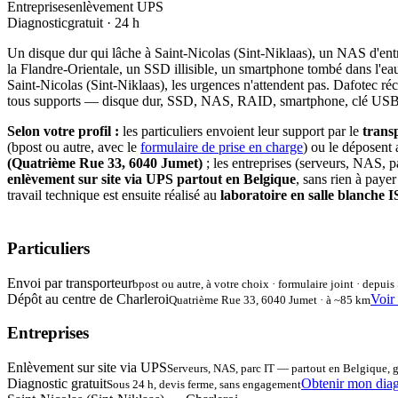
Entreprises
enlèvement UPS
Diagnostic
gratuit · 24 h
Un disque dur qui lâche à Saint-Nicolas (Sint-Niklaas), un NAS d'entr
la Flandre-Orientale, un SSD illisible, un smartphone tombé dans l'eau
Saint-Nicolas (Sint-Niklaas), les urgences n'attendent pas. Dafotec r
tous supports — disque dur, SSD, NAS, RAID, smartphone, clé USB,
Selon votre profil :
les particuliers envoient leur support par le
trans
(bpost ou autre, avec le
formulaire de prise en charge
) ou le déposent
(Quatrième Rue 33, 6040 Jumet)
; les entreprises (serveurs, NAS, p
enlèvement sur site via UPS partout en Belgique
, sans rien à payer
travail technique est ensuite réalisé au
laboratoire en salle blanche I
Particuliers
Envoi par transporteur
bpost ou autre, à votre choix · formulaire joint · depuis
Dépôt au centre de Charleroi
Voir
Quatrième Rue 33, 6040 Jumet · à ~85 km
Entreprises
Enlèvement sur site via UPS
Serveurs, NAS, parc IT — partout en Belgique, g
Diagnostic gratuit
Obtenir mon diag
Sous 24 h, devis ferme, sans engagement