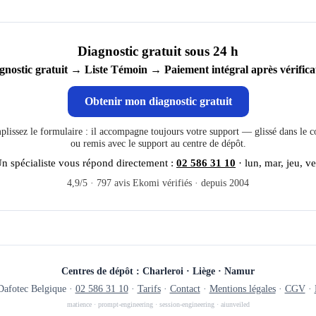
Diagnostic gratuit sous 24 h
gnostic gratuit → Liste Témoin → Paiement intégral après vérifica
Obtenir mon diagnostic gratuit
lissez le formulaire : il accompagne toujours votre support — glissé dans le co
ou remis avec le support au centre de dépôt.
n spécialiste vous répond directement :
02 586 31 10
· lun, mar, jeu, v
4,9/5 · 797 avis Ekomi vérifiés · depuis 2004
Centres de dépôt : Charleroi · Liège · Namur
afotec Belgique ·
02 586 31 10
·
Tarifs
·
Contact
·
Mentions légales
·
CGV
·
matience
·
prompt-engineering
·
session-engineering
·
aiunveiled