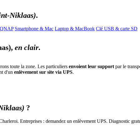
int-Niklaas)
.
/ QNAP
Smartphone & Mac
Laptop & MacBook
Clé USB & carte SD
aas),
en clair
.
ons toute la zone. Les particuliers
envoient leur support
par le transp
nt d'un
enlèvement sur site via UPS
.
Niklaas)
?
 Charleroi. Entreprises : demandez un enlèvement UPS. Diagnostic gratuit