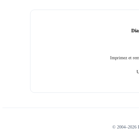
Dia
Imprimez et remp
U
© 2004–2026 D