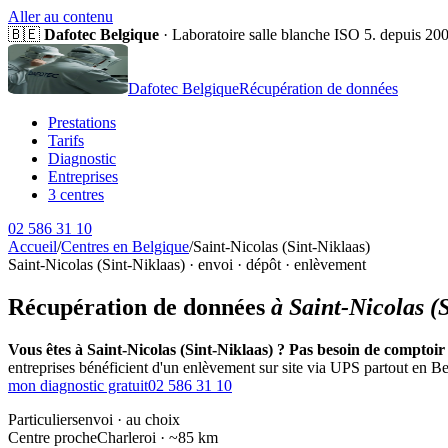
Aller au contenu
🇧🇪
Dafotec Belgique
· Laboratoire salle blanche ISO 5. depuis 20
Dafotec Belgique
Récupération de données
Prestations
Tarifs
Diagnostic
Entreprises
3 centres
02 586 31 10
Accueil
/
Centres en Belgique
/
Saint-Nicolas (Sint-Niklaas)
Saint-Nicolas (Sint-Niklaas) · envoi · dépôt · enlèvement
Récupération de données
à Saint-Nicolas (
Vous êtes à Saint-Nicolas (Sint-Niklaas) ? Pas besoin de comptoir 
entreprises bénéficient d'un enlèvement sur site via UPS partout en Bel
mon diagnostic gratuit
02 586 31 10
Particuliers
envoi · au choix
Centre proche
Charleroi · ~85 km