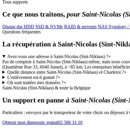
Tous supports
Ce que nous traitons,
pour Saint-Nicolas (S
Disque dur HDD
SSD & NVMe
RAID & serveurs
NAS Synology 
Questions fréquentes
La récupération à Saint-Nicolas (Sint-Nikl
Avez-vous une adresse à Saint-Nicolas (Sint-Niklaas) ?
+
Pas de comptoir à Saint-Nicolas (Sint-Niklaas) même, mais nous couvr
(Quatrième Rue 33, 6040 Jumet), à ~85 km. Les entreprises bénéficie
Quelle distance entre Saint-Nicolas (Sint-Niklaas) et Charleroi ?
+
L'enlèvement est-il gratuit ?
+
Où sont traitées mes données ?
+
Saint-Nicolas (Sint-Niklaas) & toute la Belgique
Un support en panne
à Saint-Nicolas (Sint-
Particuliers : envoyez par le transporteur de votre choix ou déposez à
Obtenir mon diagnostic gratuit
02 586 31 10