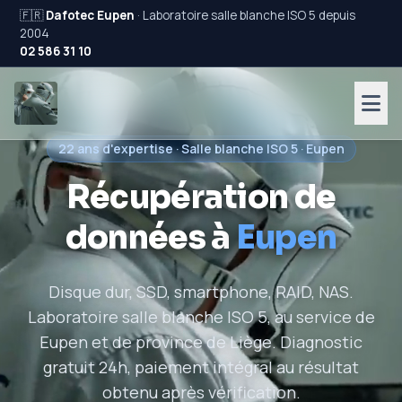
🇫🇷
Dafotec Eupen
· Laboratoire salle blanche ISO 5 depuis
2004
02 586 31 10
22 ans d'expertise · Salle blanche ISO 5 · Eupen
Récupération de
données à
Eupen
Disque dur, SSD, smartphone, RAID, NAS.
Laboratoire salle blanche ISO 5, au service de
Eupen et de province de Liège. Diagnostic
gratuit 24h, paiement intégral au résultat
obtenu après vérification.