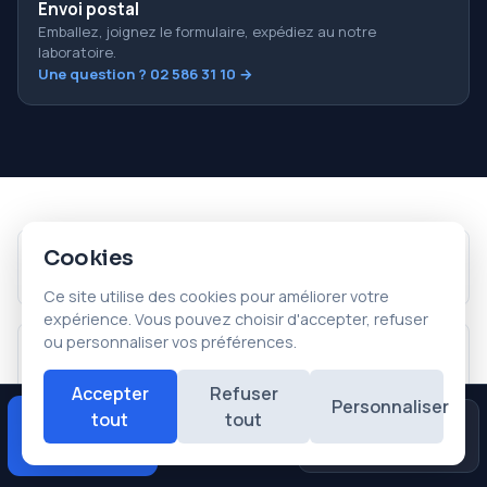
Envoi postal
Emballez, joignez le formulaire, expédiez au notre
laboratoire.
Une question ? 02 586 31 10 →
Cookies
Disque dur HS
SSD / NVMe
Interne, externe, qui clique
SATA, M.2, PCIe
Ce site utilise des cookies pour améliorer votre
expérience. Vous pouvez choisir d'accepter, refuser
ou personnaliser vos préférences.
Serveur RAID
NAS
RAID 0, 5, 6, 10
Synology, QNAP, Netgear
Accepter
Refuser
Personnaliser
tout
tout
Diagnostic
Avis
Urgences
★★★★★
Smartphone
Mac / MacBook
gratuit
Google
iPhone, Samsung, Android
Puce T2, M1, M2