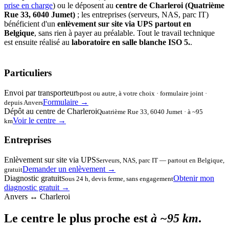
prise en charge
) ou le déposent au
centre de Charleroi (Quatrième
Rue 33, 6040 Jumet)
; les entreprises (serveurs, NAS, parc IT)
bénéficient d'un
enlèvement sur site via UPS partout en
Belgique
, sans rien à payer au préalable. Tout le travail technique
est ensuite réalisé au
laboratoire en salle blanche ISO 5.
.
Particuliers
Envoi par transporteur
bpost ou autre, à votre choix · formulaire joint ·
Formulaire →
depuis Anvers
Dépôt au centre de Charleroi
Quatrième Rue 33, 6040 Jumet · à ~95
Voir le centre →
km
Entreprises
Enlèvement sur site via UPS
Serveurs, NAS, parc IT — partout en Belgique,
Demander un enlèvement →
gratuit
Diagnostic gratuit
Obtenir mon
Sous 24 h, devis ferme, sans engagement
diagnostic gratuit →
Anvers ↔ Charleroi
Le centre le plus proche est
à ~95 km
.