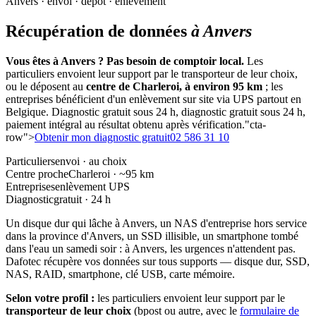
Anvers · envoi · dépôt · enlèvement
Récupération de données
à Anvers
Vous êtes à Anvers ? Pas besoin de comptoir local.
Les
particuliers envoient leur support par le transporteur de leur choix,
ou le déposent au
centre de Charleroi, à environ 95 km
; les
entreprises bénéficient d'un enlèvement sur site via UPS partout en
Belgique. Diagnostic gratuit sous 24 h, diagnostic gratuit sous 24 h,
paiement intégral au résultat obtenu après vérification."cta-
row">
Obtenir mon diagnostic gratuit
02 586 31 10
Particuliers
envoi · au choix
Centre proche
Charleroi · ~95 km
Entreprises
enlèvement UPS
Diagnostic
gratuit · 24 h
Un disque dur qui lâche à Anvers, un NAS d'entreprise hors service
dans la province d'Anvers, un SSD illisible, un smartphone tombé
dans l'eau un samedi soir : à Anvers, les urgences n'attendent pas.
Dafotec récupère vos données sur tous supports — disque dur, SSD,
NAS, RAID, smartphone, clé USB, carte mémoire.
Selon votre profil :
les particuliers envoient leur support par le
transporteur de leur choix
(bpost ou autre, avec le
formulaire de