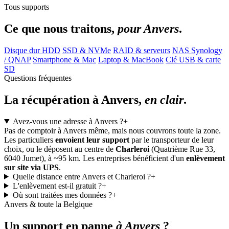
Tous supports
Ce que nous traitons,
pour Anvers
.
Disque dur HDD
SSD & NVMe
RAID & serveurs
NAS Synology
/ QNAP
Smartphone & Mac
Laptop & MacBook
Clé USB & carte
SD
Questions fréquentes
La récupération à Anvers,
en clair
.
Avez-vous une adresse à Anvers ?
+
Pas de comptoir à Anvers même, mais nous couvrons toute la zone.
Les particuliers
envoient leur support
par le transporteur de leur
choix, ou le déposent au centre de
Charleroi
(Quatrième Rue 33,
6040 Jumet), à ~95 km. Les entreprises bénéficient d'un
enlèvement
sur site via UPS
.
Quelle distance entre Anvers et Charleroi ?
+
L'enlèvement est-il gratuit ?
+
Où sont traitées mes données ?
+
Anvers & toute la Belgique
Un support en panne
à Anvers
?