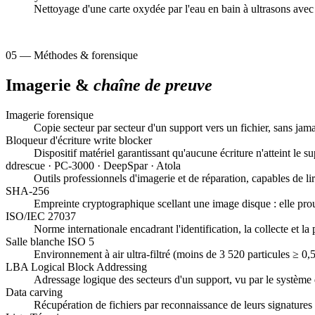
Nettoyage d'une carte oxydée par l'eau en bain à ultrasons ave
05 — Méthodes & forensique
Imagerie &
chaîne de preuve
Imagerie forensique
Copie secteur par secteur d'un support vers un fichier, sans jama
Bloqueur d'écriture
write blocker
Dispositif matériel garantissant qu'aucune écriture n'atteint le s
ddrescue · PC-3000 · DeepSpar · Atola
Outils professionnels d'imagerie et de réparation, capables de lir
SHA-256
Empreinte cryptographique scellant une image disque : elle prouve
ISO/IEC 27037
Norme internationale encadrant l'identification, la collecte et la
Salle blanche ISO 5
Environnement à air ultra-filtré (moins de 3 520 particules ≥ 0
LBA
Logical Block Addressing
Adressage logique des secteurs d'un support, vu par le système d
Data carving
Récupération de fichiers par reconnaissance de leurs signatures 