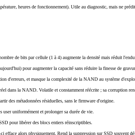
pérature, heures de fonctionnement). Utile au diagnostic, mais ne prédit
bre de bits par cellule (1 à 4) augmente la densité mais réduit l'enduran
ourd'hui) pour augmenter la capacité sans réduire la finesse de gravur
ection d'erreurs, et masque la complexité de la NAND au système d'exploi
éel dans la NAND. Volatile et constamment réécrite ; sa corruption rend
artir des métadonnées résiduelles, sans le firmware d'origine.
les user uniformément et prolonger sa durée de vie.
SD pour libérer des blocs entiers réinscriptibles.
-ci efface alors physiquement. Rend la suppression sur SSD souvent déf