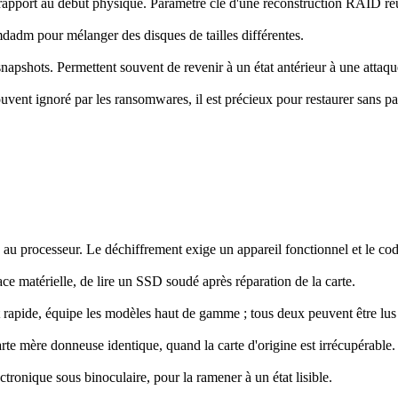
apport au début physique. Paramètre clé d'une reconstruction RAID réu
adm pour mélanger des disques de tailles différentes.
napshots. Permettent souvent de revenir à un état antérieur à une attaqu
vent ignoré par les ransomwares, il est précieux pour restaurer sans p
 au processeur. Le déchiffrement exige un appareil fonctionnel et le code 
e matérielle, de lire un SSD soudé après réparation de la carte.
rapide, équipe les modèles haut de gamme ; tous deux peuvent être lus 
rte mère donneuse identique, quand la carte d'origine est irrécupérable.
tronique sous binoculaire, pour la ramener à un état lisible.