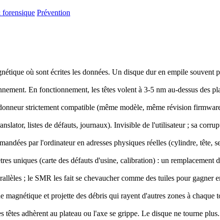
 forensique
Prévention
étique où sont écrites les données. Un disque dur en empile souvent plu
onnement. En fonctionnement, les têtes volent à 3-5 nm au-dessus des pla
e donneur strictement compatible (même modèle, même révision firmware)
lator, listes de défauts, journaux). Invisible de l'utilisateur ; sa corru
ndées par l'ordinateur en adresses physiques réelles (cylindre, tête, se
es uniques (carte des défauts d'usine, calibration) : un remplacement d
allèles ; le SMR les fait se chevaucher comme des tuiles pour gagner e
e magnétique et projette des débris qui rayent d'autres zones à chaque t
 têtes adhèrent au plateau ou l'axe se grippe. Le disque ne tourne plus.