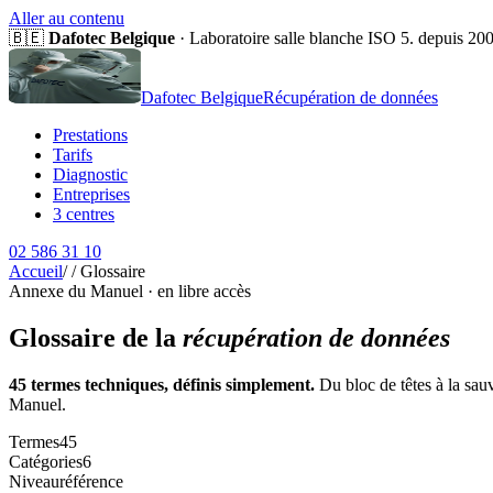
Aller au contenu
🇧🇪
Dafotec Belgique
· Laboratoire salle blanche ISO 5. depuis 20
Dafotec Belgique
Récupération de données
Prestations
Tarifs
Diagnostic
Entreprises
3 centres
02 586 31 10
Accueil
/
/
Glossaire
Annexe du Manuel · en libre accès
Glossaire de la
récupération de données
45 termes techniques, définis simplement.
Du bloc de têtes à la sau
Manuel.
Termes
45
Catégories
6
Niveau
référence