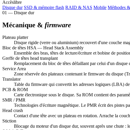
Accès
libre
Disque dur
SSD & mémoire flash
RAID & NAS
Mobile
Méthodes &
01 — Disque dur
Mécanique &
firmware
Plateau
platter
Disque rigide (verre ou aluminium) recouvert d'une couche magn
Bloc de têtes
HSA — Head Stack Assembly
Ensemble des bras, têtes de lecture/écriture et bobine de positi
Greffe de têtes
head transplant
Remplacement du bloc de têtes défaillant par celui d'un disqu
Service Area
Zone réservée des plateaux contenant le firmware du disque (Trans
Translator
Table du firmware qui convertit les adresses logiques (LBA) dema
PCB & ROM
Carte électronique sous le disque. Sa ROM contient des paramètr
SMR / PMR
Technologies d'écriture magnétique. Le PMR écrit des pistes par
Head crash
Contact d'une tête avec un plateau en rotation. Arrache la couch
Stiction
Blocage du moteur d'un disque dur, souvent après une chute : les