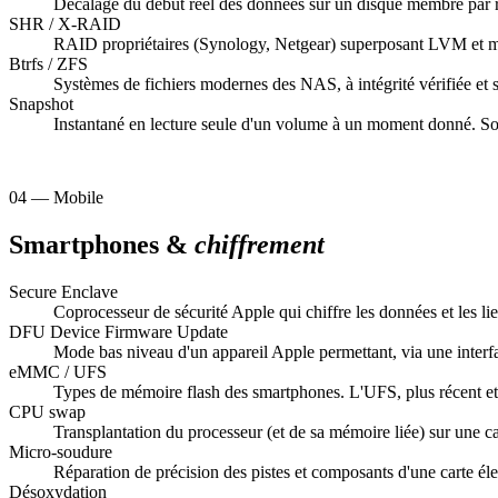
Décalage du début réel des données sur un disque membre par r
SHR / X-RAID
RAID propriétaires (Synology, Netgear) superposant LVM et md
Btrfs / ZFS
Systèmes de fichiers modernes des NAS, à intégrité vérifiée et s
Snapshot
Instantané en lecture seule d'un volume à un moment donné. Sou
04 — Mobile
Smartphones &
chiffrement
Secure Enclave
Coprocesseur de sécurité Apple qui chiffre les données et les lie
DFU
Device Firmware Update
Mode bas niveau d'un appareil Apple permettant, via une interfac
eMMC / UFS
Types de mémoire flash des smartphones. L'UFS, plus récent et 
CPU swap
Transplantation du processeur (et de sa mémoire liée) sur une ca
Micro-soudure
Réparation de précision des pistes et composants d'une carte élec
Désoxydation