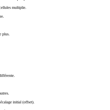
llules multiplie.
re.
e plus.
ifférente.
utres.
calage initial (offset).