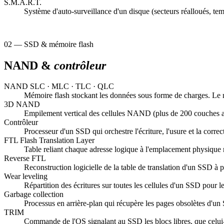
S.M.A.R.T.
Système d'auto-surveillance d'un disque (secteurs réalloués, tem
02 — SSD & mémoire flash
NAND &
contrôleur
NAND
SLC · MLC · TLC · QLC
Mémoire flash stockant les données sous forme de charges. Le nom
3D NAND
Empilement vertical des cellules NAND (plus de 200 couches auj
Contrôleur
Processeur d'un SSD qui orchestre l'écriture, l'usure et la corr
FTL
Flash Translation Layer
Table reliant chaque adresse logique à l'emplacement physique r
Reverse FTL
Reconstruction logicielle de la table de translation d'un SSD à p
Wear leveling
Répartition des écritures sur toutes les cellules d'un SSD pour 
Garbage collection
Processus en arrière-plan qui récupère les pages obsolètes d'un S
TRIM
Commande de l'OS signalant au SSD les blocs libres, que celui