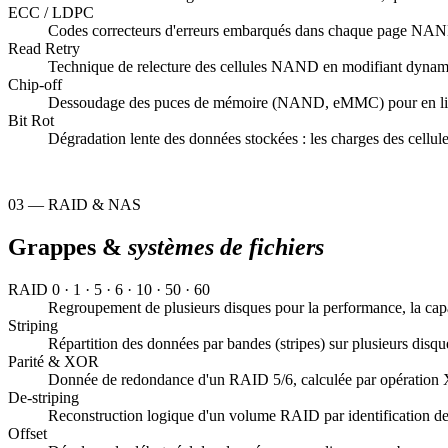
ECC / LDPC
Codes correcteurs d'erreurs embarqués dans chaque page NAND. L
Read Retry
Technique de relecture des cellules NAND en modifiant dynamiq
Chip-off
Dessoudage des puces de mémoire (NAND, eMMC) pour en lire le
Bit Rot
Dégradation lente des données stockées : les charges des cellule
03 — RAID & NAS
Grappes &
systèmes de fichiers
RAID
0 · 1 · 5 · 6 · 10 · 50 · 60
Regroupement de plusieurs disques pour la performance, la capa
Striping
Répartition des données par bandes (stripes) sur plusieurs disqu
Parité & XOR
Donnée de redondance d'un RAID 5/6, calculée par opération XO
De-striping
Reconstruction logique d'un volume RAID par identification de la 
Offset